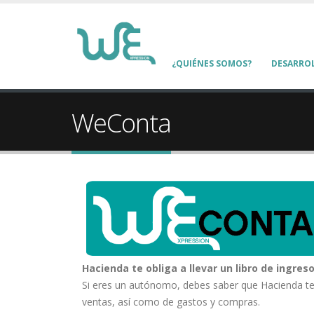
¿QUIÉNES SOMOS?
DESARRO
WeConta
Hacienda te obliga a llevar un libro de ingres
Si eres un autónomo, debes saber que Hacienda te e
ventas, así como de gastos y compras.