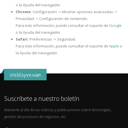
o la Ayuda del navegador.
Chrome:
Configuración -> Mostrar opciones avanzadas ->
Privacidad -> Configuración de contenido.
Para más información, puede consultar el soporte de
Google
o la Ayuda del navegador.
Safari:
Preferencias -> Seguridad.
Para más información, puede consultar el soporte de
Apple
o
la Ayuda del navegador.
WebExpression
Suscríbete a nuestro boletín
Mantente al día de las noticias y publicaciones sobre tecnologías,
gestión de procesos de negocios, etc.